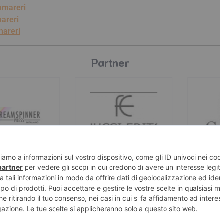
mmareri
areri
areri
Partner