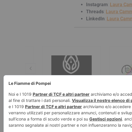
Instagram
:
Laura Ca
Threads
:
Laura Camm
LinkedIn
:
Laura Camm