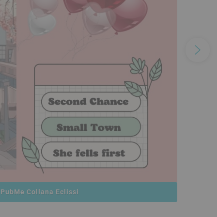
 PubMe Collana Eclissi