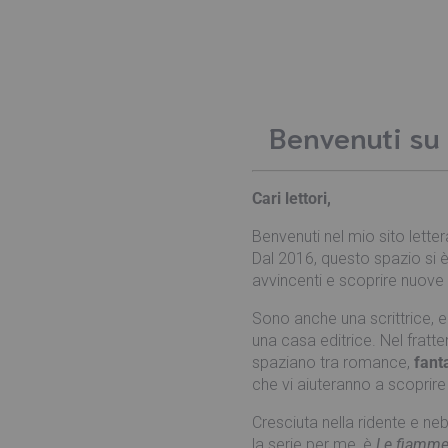
Benvenuti su 
Cari lettori,
Benvenuti nel mio sito lettera
Dal 2016, questo spazio si è
avvincenti e scoprire nuove 
Sono anche una scrittrice, e
una casa editrice. Nel frattem
spaziano tra romance,
fant
che vi aiuteranno a scoprire 
Cresciuta nella ridente e n
la serie per me, è
Le fiamme