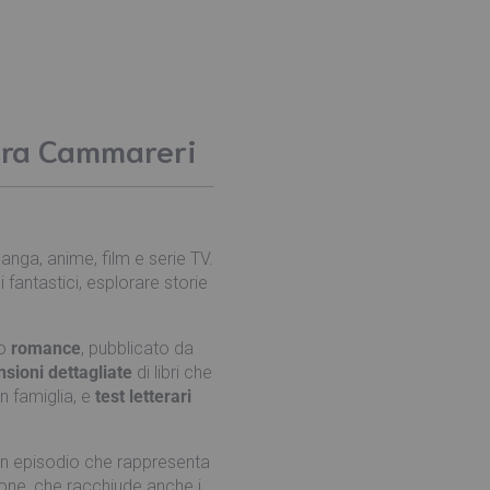
aura Cammareri
 manga, anime, film e serie TV.
fantastici, esplorare storie
mo
romance
, pubblicato da
nsioni dettagliate
di libri che
in famiglia, e
test letterari
 un episodio che rappresenta
ione, che racchiude anche i