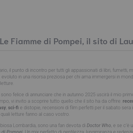
Le Fiamme di Pompei, il sito di L
rio, il punto di incontro per tutti gli appassionati di libri, fumetti,
 evoluto in una risorsa preziosa per chi ama immergersi in mondi 
letture.
 sono felice di annunciare che in autunno 2025 uscirà il mio pri
po, vi invito a scoprire tutto quello che il sito ha da offrire:
rece
asy
,
sci-fi
e distopie, recensioni di film perfetti per il sabato sera 
quali letture fanno al caso vostro.
ebbiosa Lombardia, sono una fan devota di
Doctor Who
, e se c’è
 di Pompei
. Un mix perfetto di gentilezza, lungimiranza e redenz