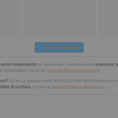
View on Instagram
 autori indipendenti:
se desiderate collaborare per
recensioni
,
ali, contattatemi via email:
laura@lefiammedipompei.it
.
sori?
Se sei un appassionato di lettura e vuoi fare esperienza scri
bilità di scrittura
, scrivimi a:
laura@lefiammedipompei.it
.