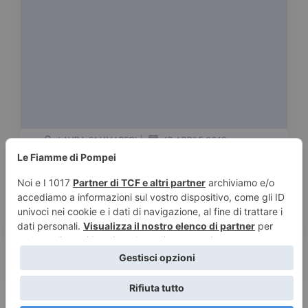
|
LAURA CAMMARERI
13 APRILE 2016
Sophie Jackson
Tempo stimato di lettura:
< 1
minuto
A fior di pelle
Leggi tutto