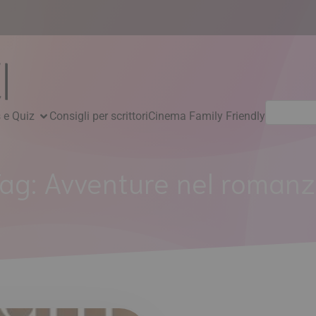
Ricerca
 e Quiz
Consigli per scrittori
Cinema Family Friendly
per:
Tag:
Avventure nel roman