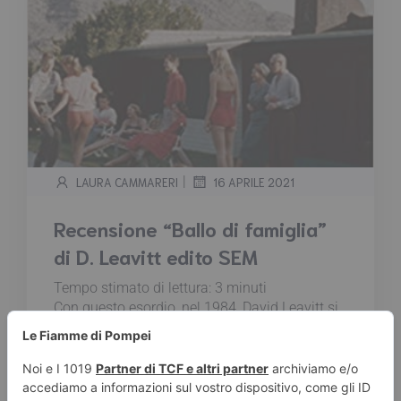
|
LAURA CAMMARERI
16 APRILE 2021
Recensione “Ballo di famiglia”
di D. Leavitt edito SEM
Tempo stimato di lettura:
3
minuti
Con questo esordio, nel 1984, David Leavitt si
afferma poco più che ventenne come scrittore
centrale della nuova narrativa americana,
testimone di una generazione “scettica e in
lutto”, devastata dai divorzi e dalle