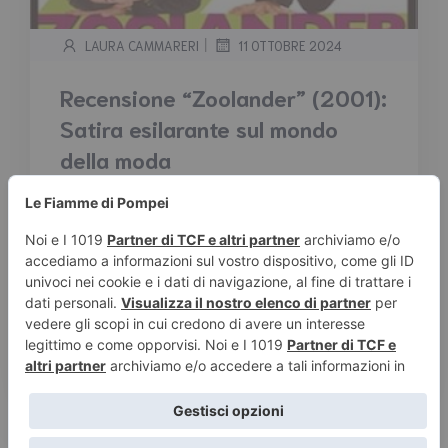
|
LAURA CAMMARERI
11 OTTOBRE 2024
Recensione “Zoolander” (2001):
Satira esilarante sul mondo
della moda
Tempo stimato di lettura:
2
minuti
Zoolander è una commedia del 2001 diretta e
interpretata da Ben Stiller, che prende in giro il
mondo della moda con una satira esagerata e
surreale. Il protagonista, Derek Zoolander (Ben
Stiller), è un modello maschile famoso ma
ingenuo, che sta perdendo popolarità nel
settore...
Leggi tutto