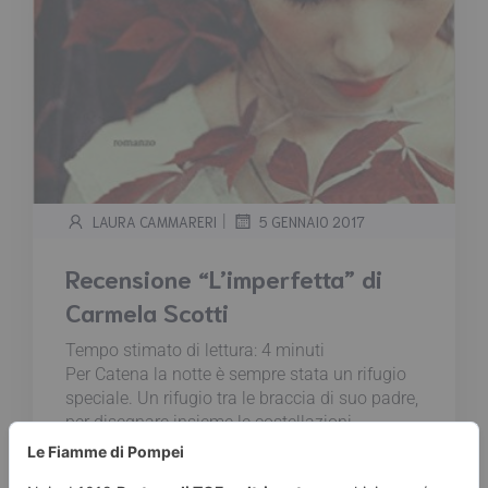
|
LAURA CAMMARERI
5 GENNAIO 2017
Recensione “L’imperfetta” di
Carmela Scotti
Tempo stimato di lettura:
4
minuti
Per Catena la notte è sempre stata un rifugio
speciale. Un rifugio tra le braccia di suo padre,
per disegnare insieme le costellazioni
incastonate nel cielo, imparare i nomi delle
stelle più lontane e delle erbe curative, leggere