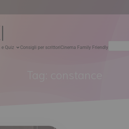
Ricerca
 e Quiz
Consigli per scrittori
Cinema Family Friendly
per:
Tag:
constance