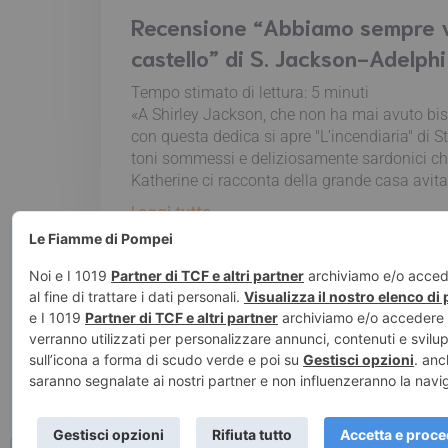
Recensione “Abbiamo sempre v
castello” di S. Jackson-Adelphi
Tempo stimato di lettura:
5
minuti
«A Shirley Jackson, che non ha mai avuto bis
con questa dedica si apre "L’incendiaria" di S
toni sommessi e deliziosamente sardonici ch
Katherine ci racconta della grande casa avita
Leggi tutto
© 2026 Le Fiamm