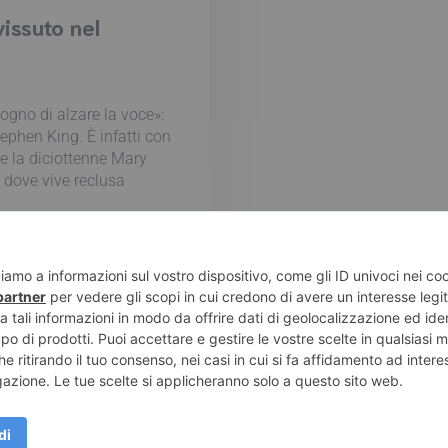
issuto nel
ogno di alzare la voce»:
tephen King. È infatti con
e la diciottenne Mary
 dove vive reclusa
e di Pompei – Recensioni di libri e articoli sulla scrittura -
Pri