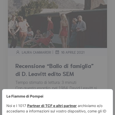
|
LAURA CAMMARERI
16 APRILE 2021
Recensione “Ballo di famiglia”
di D. Leavitt edito SEM
Tempo stimato di lettura:
3
minuti
Con questo esordio, nel 1984, David Leavitt si
afferma poco più che ventenne come scrittore
centrale della nuova narrativa americana,
testimone di una generazione “scettica e in
lutto”, devastata dai divorzi e dalle