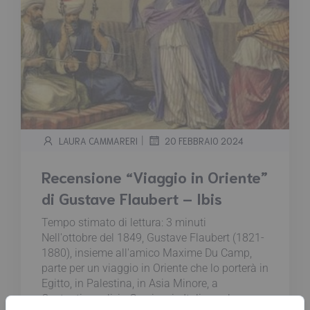
|
LAURA CAMMARERI
20 FEBBRAIO 2024
Recensione “Viaggio in Oriente”
di Gustave Flaubert – Ibis
Tempo stimato di lettura:
3
minuti
Nell'ottobre del 1849, Gustave Flaubert (1821-
1880), insieme all'amico Maxime Du Camp,
parte per un viaggio in Oriente che lo porterà in
Egitto, in Palestina, in Asia Minore, a
Costantinopoli, in Grecia e in Italia: un lungo