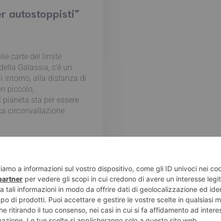
r autostoppisti”
le carte del limite
della Galassia, c'è un
li intorno, alla distanza di
un piccolo,
 pianeta sta per essere
sca circonvallazione