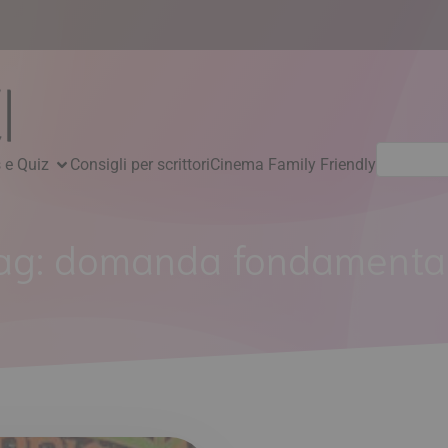
Ricerca
 e Quiz
Consigli per scrittori
Cinema Family Friendly
per:
ag:
domanda fondamenta