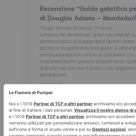
Recensione “Guida galattica pe
di Douglas Adams – Mondadori
Tempo stimato di lettura:
3
minuti
Lontano, nei dimenticati spazi non segnati sul
estremo e poco à la page della Spirale Ovest 
piccolo e insignificante sole giallo. A orbitarg
centoquarantanove milioni di chilometri, c'è 
trascurabilissimo pianeta azzurro-verde. Quel
distrutto, per lasciare il posto a una gigante
iperspaziale...
Leggi tutto