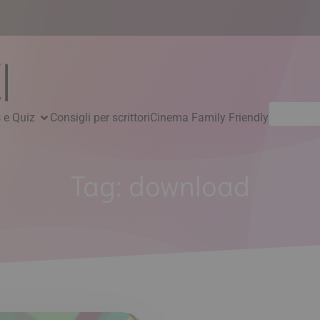
Ricerca
 e Quiz
Consigli per scrittori
Cinema Family Friendly
per:
Tag:
download