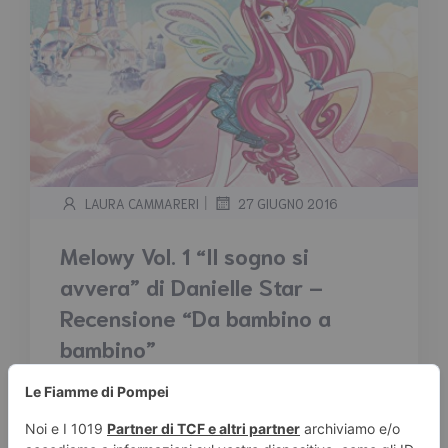
|
LAURA CAMMARERI
27 GIUGNO 2016
Melowy Vol. 1 “Il sogno si
avvera” di Danielle Star –
Recensione “Da bambino a
bambino”
Tempo stimato di lettura:
3
minuti
Nel cielo di Aura, oltre le nuvole, il castello di
Destiny aspetta come ogni anno le sue