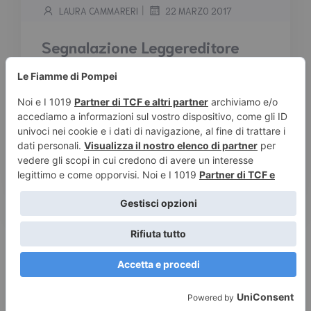
|
LAURA CAMMARERI
22 MARZO 2017
Segnalazione Leggereditore
“Un’anima che vibra” di
Frescura e Tomatis
Tempo stimato di lettura:
2
minuti
Segnalazione Leggereditore “Un’anima che
vibra” di Frescura e Tomatis Sinossi Domenica,
detta Mimì, diciassette anni, vive […]
Leggi tutto
© 2026 Le Fiamme di Pompei – Recensioni di libri e articoli
sulla scrittura -
Privacy e Cookies