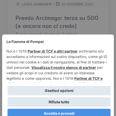
|
LAURA CAMMARERI
20 NOVEMBRE 2024
Premio Arcimago: terza su 500
(e ancora non ci credo)
Tempo stimato di lettura:
3
minuti
Il 16 novembre si è conclusa la prima edizione
del Premio Arcimago, e sì, ho portato a casa
un onorevole terzo posto su 500 partecipanti.
Non male, vero? O almeno, è quello che
continuo a ripetermi ogni volta che riaffiora il
ricordo di me che salivo sul palco con
l’eleganza di un drago zoppo...
Leggi tutto