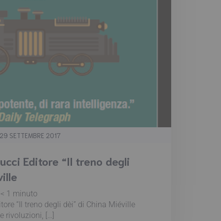
29 SETTEMBRE 2017
cci Editore “Il treno degli
ille
:
< 1
minuto
re “Il treno degli dèi” di China Miéville
 rivoluzioni, […]