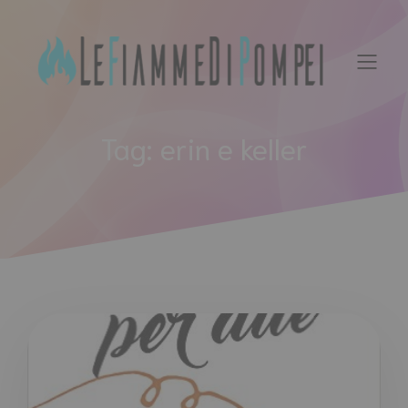
Vai
al
contenuto
Tag:
erin e keller