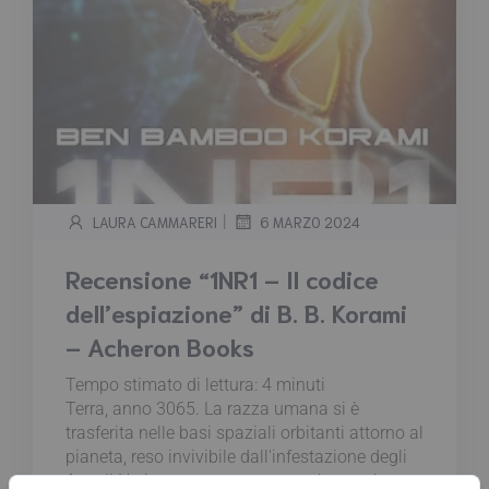
|
LAURA CAMMARERI
6 MARZO 2024
Recensione “1NR1 – Il codice
dell’espiazione” di B. B. Korami
– Acheron Books
Tempo stimato di lettura:
4
minuti
Terra, anno 3065. La razza umana si è
trasferita nelle basi spaziali orbitanti attorno al
pianeta, reso invivibile dall'infestazione degli
Angeli Neri, creature mostruose che sembrano