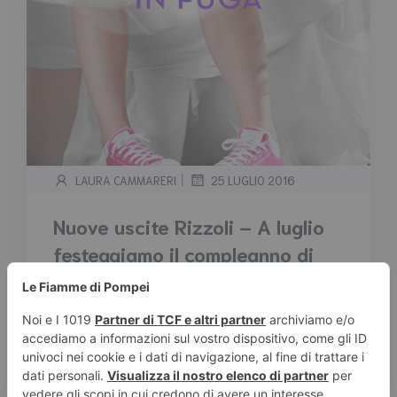
|
LAURA CAMMARERI
25 LUGLIO 2016
Nuove uscite Rizzoli – A luglio
festeggiamo il compleanno di
Youfeel!
Tempo stimato di lettura:
7
minuti
Una lunga lista di titoli questo mese con
Rizzoli Youfeel. In occasione del secondo
anniversario della […]
Leggi tutto