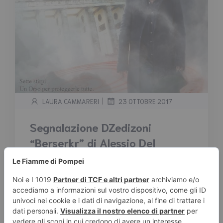
|
LAURA CAMMARERI
23 OTTOBRE 2017
Segnalazione DZedizoni
“Berserkr” di Alessio Del
Debbio
Tempo stimato di lettura:
< 1
minuto
Segnalazione DZedizoni “Berserkr” di Alessio
Del Debbio Il debutto di Alessio Del Debbio con
la DZedizioni. […]
Leggi tutto