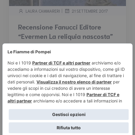
|
LAURA CAMMARERI
21 SETTEMBRE 2017
Recensione Fanucci Editore
“Evermen La reliquia nascosta”
di James Maxwell
Tempo stimato di lettura:
2
minuti
Con il destino della loro terra ancora incerto,
un nuovo pericolo si erge sul cammino dei
fratelli Ella e Miro. Il primate e gli eserciti a lui
alleati marciano compatti contro le roccaforti
dei nemici, pronti a spazzare via ogni tentativo
di riconquista della perduta libertà....
Leggi tutto