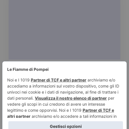
|
LAURA CAMMARERI
24 APRILE 2016
J. D. Robb
Tempo stimato di lettura:
< 1
minuto
Serie In Death 1. Codice cinque 2. Doppio
delitto 3. Il fascino dell’inganno 4. Soltanto un
[…]
Leggi tutto