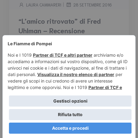
|
LAURA CAMMARERI
28 SETTEMBRE 2016
“L’amico ritrovato” di Fred
Uhlman – Recensione
Tempo stimato di lettura:
2
minuti
Nella Germania degli anni Trenta, due ragazzi
sedicenni frequentano la stessa scuola
esclusiva. L'uno è figlio di un medico ebreo,
l'altro è di ricca famiglia aristocratica. Tra loro
nasce un'amicizia del cuore, un'intesa
perfetta...
Leggi tutto
© 2026 Le Fiamme di Pompei – Recensioni di libri e articoli