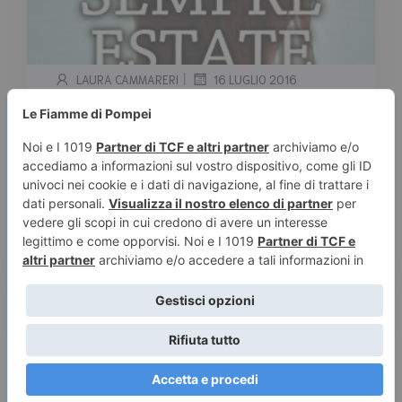
|
LAURA CAMMARERI
16 LUGLIO 2016
“Per sempre estate” di Fay
Camshell
Tempo stimato di lettura:
< 1
minuto
Trama: Dopo il primo anno di college, Summer
avrebbe tanto voluto concedersi una
magnifica vacanza in […]
Leggi tutto
© 2026 Le Fiamme di Pompei – Recensioni di libri e articoli