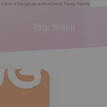
Ricerca
 e Quiz
Consigli per scrittori
Cinema Family Friendly
per:
Tag:
fedeli