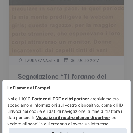
|
LAURA CAMMARERI
26 LUGLIO 2017
Segnalazione “Ti faranno del
male” di Andrea Ferrari
Tempo stimato di lettura:
< 1
minuto
Segnalazione “Ti faranno del male” di Andrea
Ferrari Trama: Andrea vive in un appartamento
protetto del […]
Leggi tutto