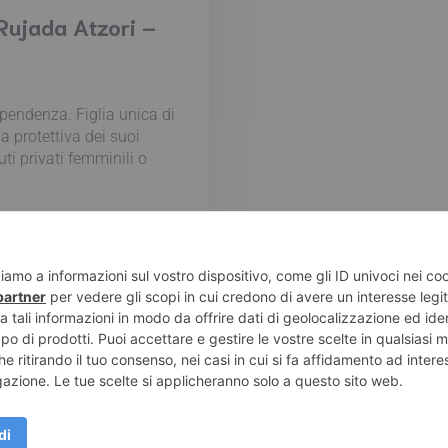
Rujada Atzori –
ipendenza. Figlia unica di
a protettiva dei suoi
uti privati femminili o
e di Pompei – Recensioni di libri e articoli sulla scrittura -
Pri