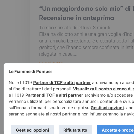
“Un maggiordomo solo mio” di 
Recensione in anteprima
Tempo stimato di lettura:
3
minuti
Elisa ha diciotto anni e una gran voglia d'ind
una famiglia benestante, è cresciuta sotto l'al
genitori, che l'hanno sempre confinata in istit
relegata in casa....
Leggi tutto
© 2026 Le Fiamm