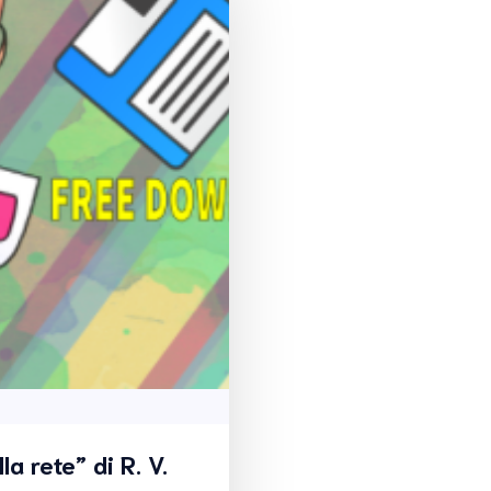
a rete” di R. V.