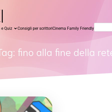
Ricerca
 e Quiz
Consigli per scrittori
Cinema Family Friendly
per:
Tag:
fino alla fine della ret