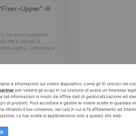
“Fixer-Upper” di
ato, ha avuto parecchia
do. Ma è arrivato il
oltare pagina. Comprare e
e di Pompei – Recensioni di libri e articoli sulla scrittura -
Pri