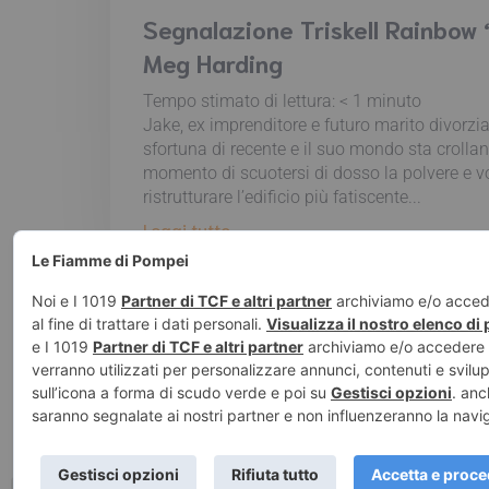
Segnalazione Triskell Rainbow 
Meg Harding
Tempo stimato di lettura:
< 1
minuto
Jake, ex imprenditore e futuro marito divorzi
sfortuna di recente e il suo mondo sta crollan
momento di scuotersi di dosso la polvere e v
ristrutturare l’edificio più fatiscente...
Leggi tutto
© 2026 Le Fiamm