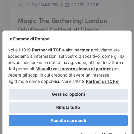
|
LAURA CAMMARERI
20 APRILE 2019
Magic The Gathering: London
(Mulligan) Calling! di Flavio
Pisani
Tempo stimato di lettura:
3
minuti
La Guerra della Scintilla e la sua lore
vicinissima ad una Royal Rumble degna della
WWE dei tempi d’oro sta attirando tutta
l’attenzione su di sé....
Leggi tutto
© 2026 Le Fiamme di Pompei – Recensioni di libri e articoli
sulla scrittura -
Privacy e Cookies