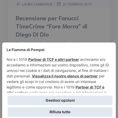
|
LAURA CAMMARERI
20 FEBBRAIO 2017
Recensione per Fanucci
TimeCrime “Fore Morra” di
Diego Di Dio
Tempo stimato di lettura:
2
minuti
Senza sosta e senza redenzione. Gente
comune unita dal filo rosso del destino,
un’umanità esasperata, giochi di ruolo tra
vittime e carnefici. Diego Di Dio si diletta con la
psicologia dei suoi personaggi costruendo
una storia che sconvolge e al tempo stesso
commuove....
Leggi tutto