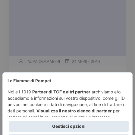
|
LAURA CAMMARERI
24 APRILE 2016
Veronica Roth
Tempo stimato di lettura:
< 1
minuto
Serie Divergent 0.5 Four: Una scelta può
liberarlo PREQUEL 1. Divergent 1.5 Free Four
2. Insurgent 2.5 […]
Leggi tutto