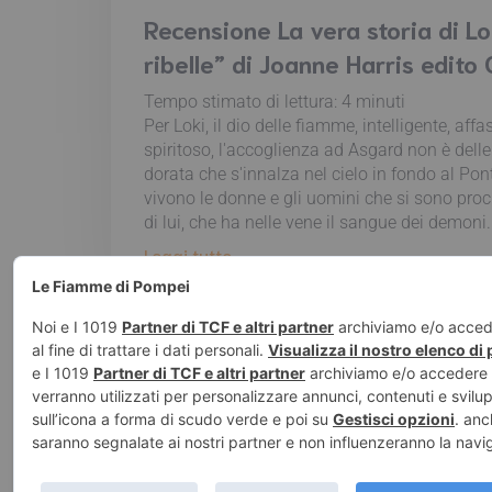
Recensione La vera storia di Lok
ribelle” di Joanne Harris edito 
Tempo stimato di lettura:
4
minuti
Per Loki, il dio delle fiamme, intelligente, aff
spiritoso, l'accoglienza ad Asgard non è delle 
dorata che s'innalza nel cielo in fondo al Pon
vivono le donne e gli uomini che si sono procl
di lui, che ha nelle vene il sangue dei demoni.
Leggi tutto