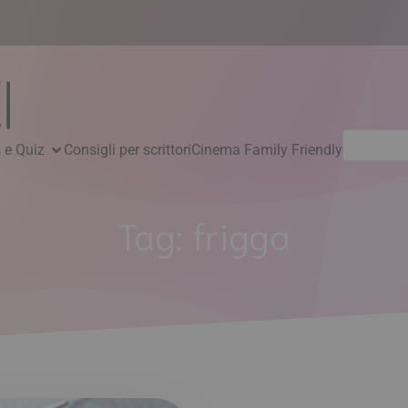
Ricerca
 e Quiz
Consigli per scrittori
Cinema Family Friendly
per:
Tag:
frigga