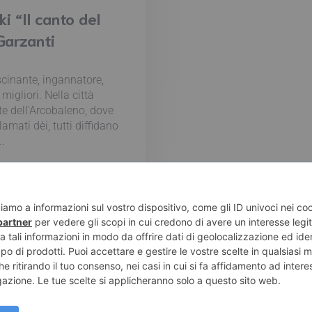
i “Il canto del
Garzanti
ascinante, ingannatore,
migliori. Nella città
te dell'Arcobaleno, dove
amati dèi, tutti diffidano
..