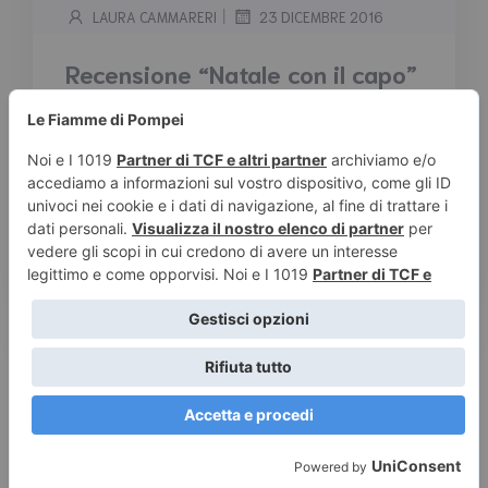
|
LAURA CAMMARERI
23 DICEMBRE 2016
Recensione “Natale con il capo”
di Melissa Castello – Elister
Edizioni
Tempo stimato di lettura:
3
minuti
Recensione “Natale con il capo” di Melissa
Castello – Elister Edizioni Trama: Donna è
l’assistente personale […]
Leggi tutto
© 2026 Le Fiamme di Pompei – Recensioni di libri e articoli
sulla scrittura -
Privacy e Cookies