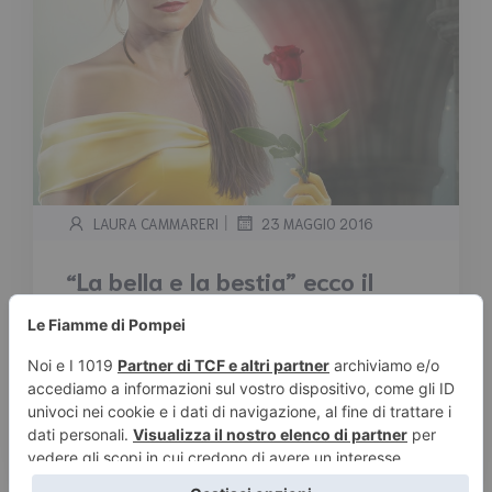
|
LAURA CAMMARERI
23 MAGGIO 2016
“La bella e la bestia” ecco il
trailer con Emma Watson
Tempo stimato di lettura:
< 1
minuto
Il 17 marzo 2017 potremo vedere una delle
trasposizioni cinematografiche della Disney
più desiderate. “La bella […]
Leggi tutto