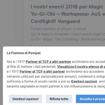
I nostri eventi 2018 per Magic
Yu-Gi-Oh! – Warhammer AoS 
Cardfight!! Vanguard
Tempo stimato di lettura:
3
minuti
Qui di seguito troverete i nostri eventi organ
Gi-Oh - Magic The Gathering - Warhammer pe
Leggi tutto
© 2026 Le Fiamm