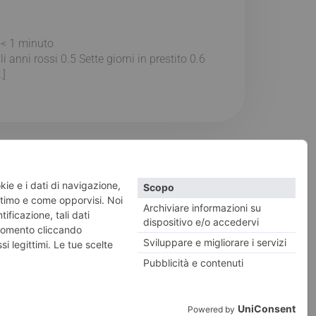
:
< 1
minuto
i anni rossi 0.5 Sette giorni in prestito 0.6
…]
vacy e Cookies