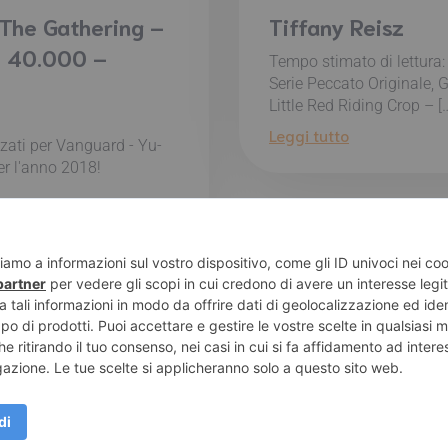
 The Gathering –
Tiffany Reisz
e 40.000 –
Tempo stimato di lettura
Serie Peccato Originale, Gl
Little Red Riding Crop – [
Leggi tutto
izzati per Vanguard - Yu-
r l'anno 2018!
e di Pompei – Recensioni di libri e articoli sulla scrittura -
Pri