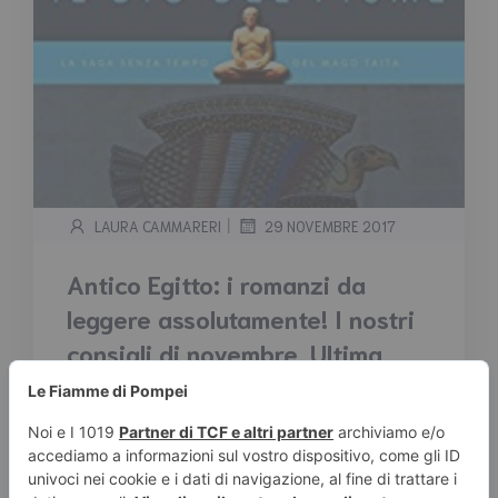
|
LAURA CAMMARERI
29 NOVEMBRE 2017
Antico Egitto: i romanzi da
leggere assolutamente! I nostri
consigli di novembre. Ultima
parte
Tempo stimato di lettura:
< 1
minuto
Antico Egitto: i romanzi da leggere
assolutamente! I nostri consigli di novembre.