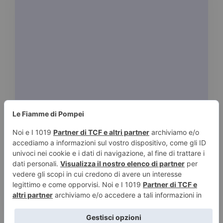
|
LAURA CAMMARERI
13 APRILE 2016
Sveva Casati Modignani
Tempo stimato di lettura:
< 1
minuto
Anna dagli occhi verdi Il barone Saulina (Il
vento del passato) Come stelle cadenti
Disperatamente Giulia […]
Leggi tutto