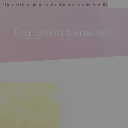
Ricerca
 e Quiz
Consigli per scrittori
Cinema Family Friendly
per:
Tag:
giulia benedetti