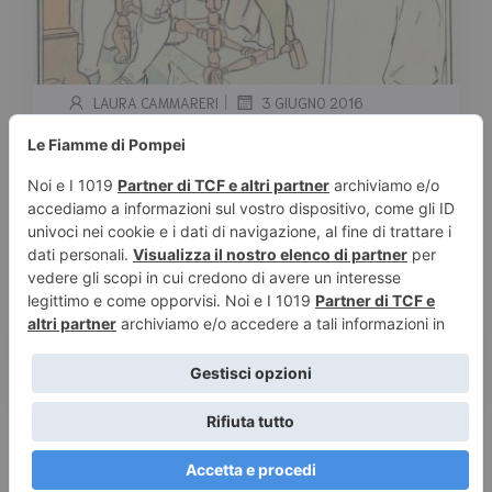
|
LAURA CAMMARERI
3 GIUGNO 2016
Orgoglio e pregiudizio – I
disegni ispirati al romanzo
Tempo stimato di lettura:
< 1
minuto
Ecco una bellissima carrellata di disegni
ispirati a Orgoglio e pregiudizio. Se volete
sapere di più […]
Leggi tutto
© 2026 Le Fiamme di Pompei – Recensioni di libri e articoli