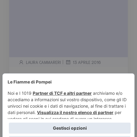
|
LAURA CAMMARERI
13 APRILE 2016
Jeaniene Frost
Tempo stimato di lettura:
< 1
minuto
Serie Night Huntress 0.5 Reckoning” – (#0.5
serie Night Huntress) Inedito in Italia 1. La
Cacciatrice della […]
Leggi tutto