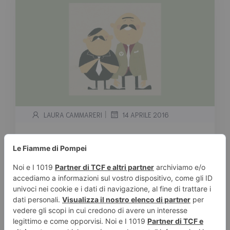
|
LAURA CAMMARERI
14 APRILE 2016
“Sull’orlo del precipizio” di
Antonio Manzini – Recensione
Tempo stimato di lettura:
3
minuti
Guardava il monitor del suo computer. Al
centro del foglio bianco, in Times New Roman,
corpo 14 maiuscolo grassetto, aveva scritto la
parola FINE. L’orologio segnava le 23:30....