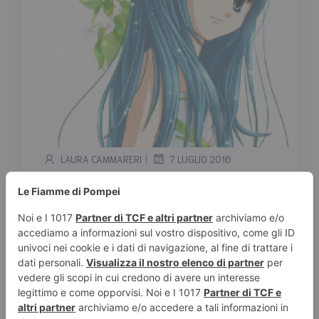
|
LAURA CAMMARERI
7 LUGLIO 2016
Uscite Luglio 2016
Manga/Fumetti
Tempo stimato di lettura:
2
minuti
07.07 Panini Comics Naruto – Kakashi:
fulmini in un cielo gelido (Novel) Frecce
velenose 3 Death […]
Leggi tutto