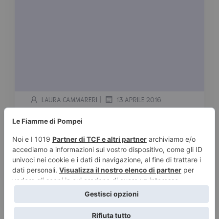
|
LAURA CAMMARERI
13 APRILE 2016
Kristan Higgins
Tempo stimato di lettura:
< 1
minuto
Serie Blue Heron 1. Se torno, ti sposo 2. Lo
voglio! 3. Waiting On You – INEDITO […]
Leggi tutto