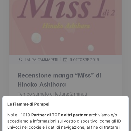
|
LAURA CAMMARERI
9 OTTOBRE 2016
Recensione manga “Miss” di
Hinako Ashihara
Tempo stimato di lettura:
2
minuti
Kazu è una ragazza timida e introversa che
non ama relazionarsi con i suoi coetanei. Da
quando alle medie è stata vittima di tiri
mancini e bullismo Kazu si è chiusa sempre
più in se stessa ed ora, liceale, vive ai margini