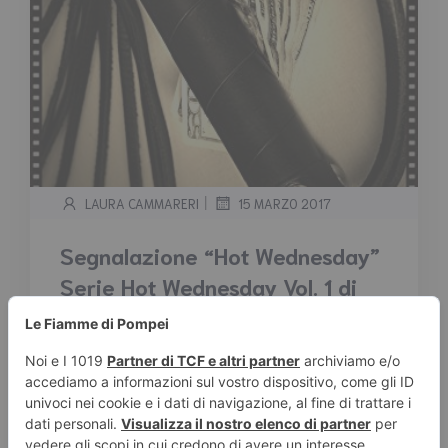
|
LAURA CAMMARERI
15 MARZO 2017
Segnalazione “Hot Wednesday”
Serie Hot Wednesday Vol. 1 di
Taylor Kinney
Tempo stimato di lettura:
< 1
minuto
Segnalazione “Hot Wednesday” Serie Hot
Wednesday Vol. 1 di Taylor Kinney Trama:
Julian è un escort […]
Leggi tutto