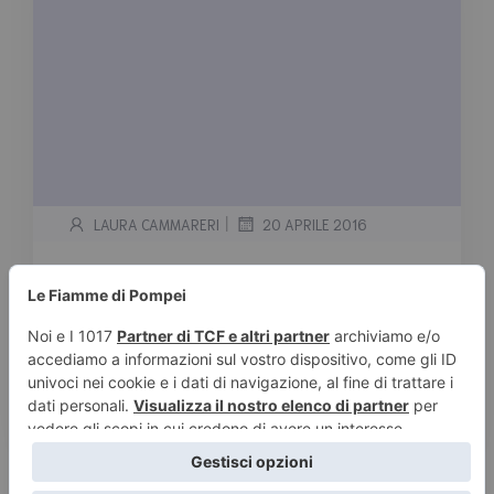
|
LAURA CAMMARERI
20 APRILE 2016
Lora Leigh
Tempo stimato di lettura:
2
minuti
Serie Bound Hearts 1. Sottomessa – #1 serie
Bound Hearts 2. Submission – INEDITO IN
ITALIA […]
Leggi tutto