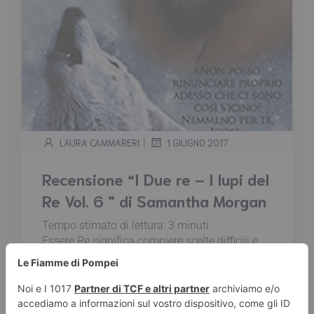
|
LAURA CAMMARERI
1 GIUGNO 2017
Recensione “I Due re – I lupi del
Re Vol. 6 ” di Samantha Morgan
Tempo stimato di lettura:
3
minuti
Essere Re significa compiere scelte difficili e
poter contare sull'aiuto di pochi, fidati amici.
Essere Re significa dover passare sopra i
desideri del proprio cuore per proteggere il
proprio popolo. Sono lezioni dure, ma i due Re