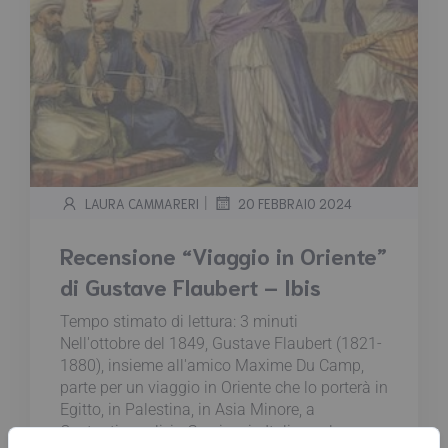
|
LAURA CAMMARERI
20 FEBBRAIO 2024
Recensione “Viaggio in Oriente”
di Gustave Flaubert – Ibis
Tempo stimato di lettura:
3
minuti
Nell'ottobre del 1849, Gustave Flaubert (1821-
1880), insieme all'amico Maxime Du Camp,
parte per un viaggio in Oriente che lo porterà in
Egitto, in Palestina, in Asia Minore, a
Costantinopoli, in Grecia e in Italia: un lungo