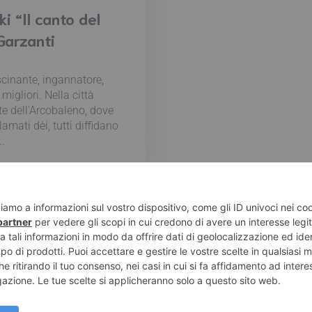
i “Il canto del
Garzanti
ascinante, ingannatore,
migliori. Nella città
te dell'Arcobaleno, dove
amati dèi, tutti diffidano
..