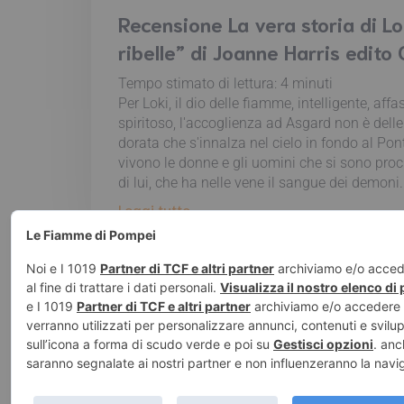
Recensione La vera storia di Lok
ribelle” di Joanne Harris edito 
Tempo stimato di lettura:
4
minuti
Per Loki, il dio delle fiamme, intelligente, aff
spiritoso, l'accoglienza ad Asgard non è delle 
dorata che s'innalza nel cielo in fondo al Pon
vivono le donne e gli uomini che si sono procl
di lui, che ha nelle vene il sangue dei demoni.
Leggi tutto