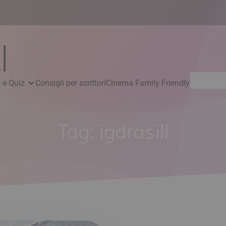
Ricerca
 e Quiz
Consigli per scrittori
Cinema Family Friendly
per:
Tag:
igdrasill