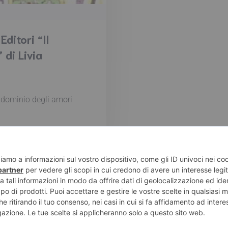
ditori “Il
 di Livia
ndominio degli amori