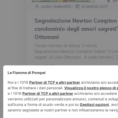
|
LAURA CAMMARERI
22 MAGGIO 2017
Segnalazione Newton Compton E
condominio degli amori segreti”
Ottomani
Tempo stimato di lettura:
2
minuti
Segnalazione Newton Compton Editori “Il co
segreti” di Livia Ottomani A volte l’amore […]
Leggi tutto